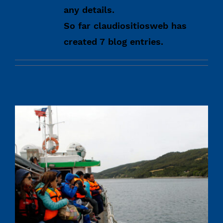
any details.
So far claudiositiosweb has
created 7 blog entries.
Tour Pingüineras de Queilen