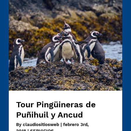
Tour Pingüineras de Puñihuil y Ancud
Tour Pingüineras de
Puñihuil y Ancud
By
claudiositiosweb
|
febrero 3rd,