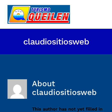
claudiositiosweb
About
claudiositiosweb
This author has not yet filled in