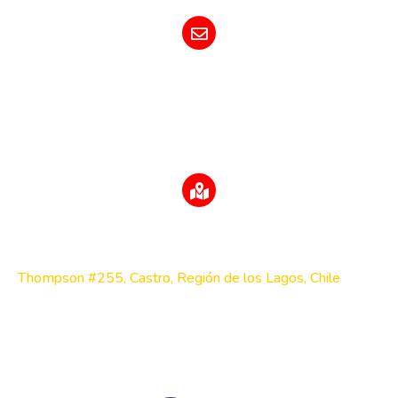
E-MAIL
contacto@turismoqueilenchiloe.cl
DIRECCIÓN
Thompson #255, Castro, Región de los Lagos, Chile
¡SÍGUENOS EN REDES SOCIALES!