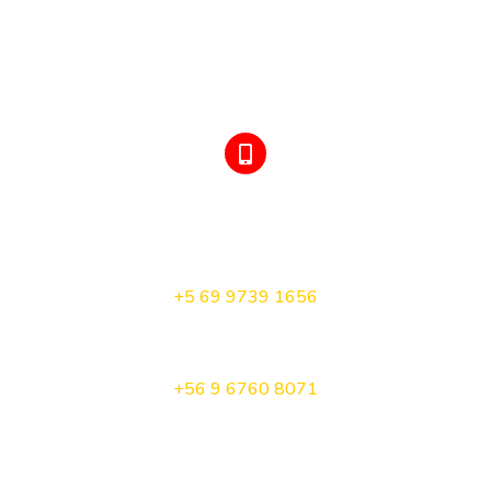
TELÉFONO Y WHATSAPP
Orlando Godoy
+5 69 9739 1656
Turismo Queilen
+5
6 9 6760 8071