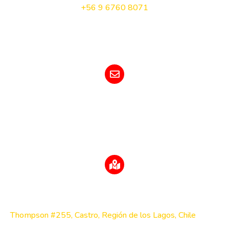
+5
6 9 6760 8071
E-MAIL
contacto@turismoqueilenchiloe.cl
DIRECCIÓN
Thompson #255, Castro, Región de los Lagos, Chile