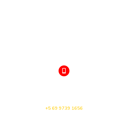
TELÉFONO Y WHATSAPP
Orlando Godoy
+5 69 9739 1656
Turismo Queilen