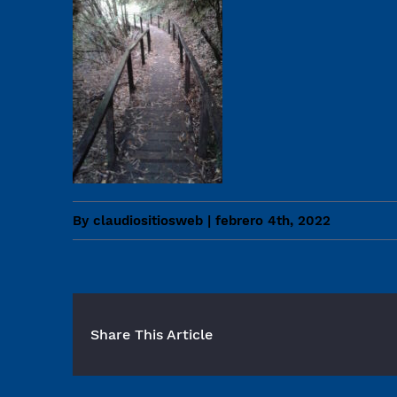
By
claudiositiosweb
|
febrero 4th, 2022
Share This Article