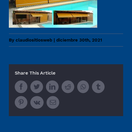
By
claudiositiosweb
|
diciembre 30th, 2021
Share This Article