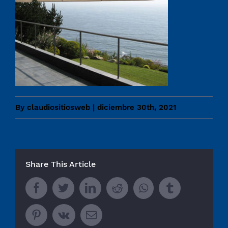
By
claudiositiosweb
|
diciembre 30th, 2021
Share This Article