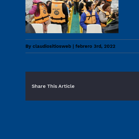
By
claudiositiosweb
|
febrero 3rd, 2022
Share This Article