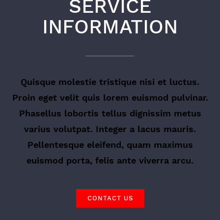
SERVICE
INFORMATION
Quisque molestie tristique nisi et luctus.
Proin eget velit quis lorem euismod pulvinar.
Phasellus lobortis tellus dignissim metus
varius volutpat. Integer a lacus mauris.
Pellentesque eleifend, quam maximus
euismod porta, felis ante viverra arcu.
CONTACT US