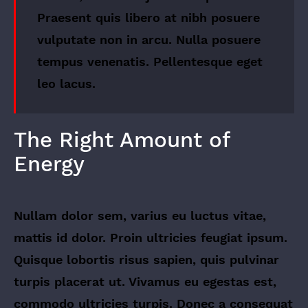
Praesent quis libero at nibh posuere
vulputate non in arcu. Nulla posuere
tempus venenatis. Pellentesque eget
leo lacus.
The Right Amount of
Energy
Nullam dolor sem, varius eu luctus vitae,
mattis id dolor. Proin ultricies feugiat ipsum.
Quisque lobortis risus sapien, quis pulvinar
turpis placerat ut. Vivamus eu egestas est,
commodo ultricies turpis. Donec a consequat