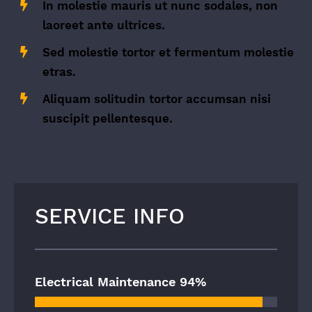
In molestie mauris ut nunc sodales, non
laoreet ante ultrices.
Sed molestie tortor et fermentum molestie
etras.
Aliquam solitudin tortor accumsan nisi
suscipit pellentesque.
SERVICE INFO
Electrical Maintenance
94%