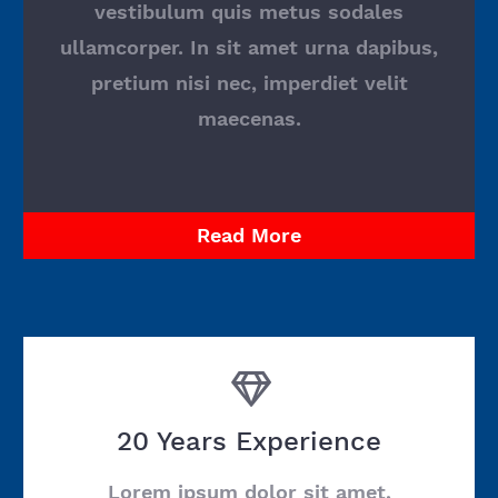
vestibulum quis metus sodales
ullamcorper. In sit amet urna dapibus,
pretium nisi nec, imperdiet velit
maecenas.
Read More
20 Years Experience
Lorem ipsum dolor sit amet,