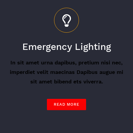
Emergency Lighting
In sit amet urna dapibus, pretium nisi nec,
imperdiet velit maecinas Dapibus augue mi
sit amet bibend ets viverra.
READ MORE