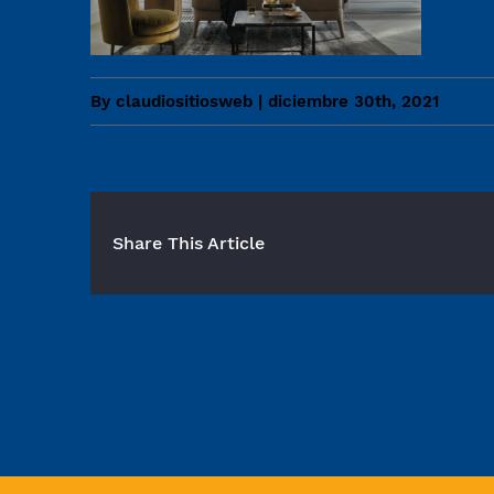
By
claudiositiosweb
|
diciembre 30th, 2021
Share This Article