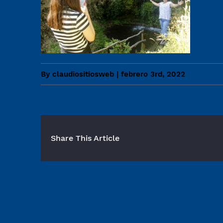
By
claudiositiosweb
|
febrero 3rd, 2022
Share This Article