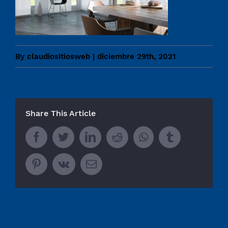
By
claudiositiosweb
|
diciembre 29th, 2021
Share This Article