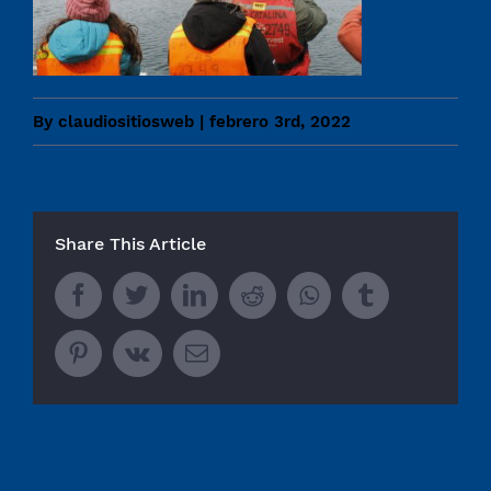
By
claudiositiosweb
|
febrero 3rd, 2022
Share This Article