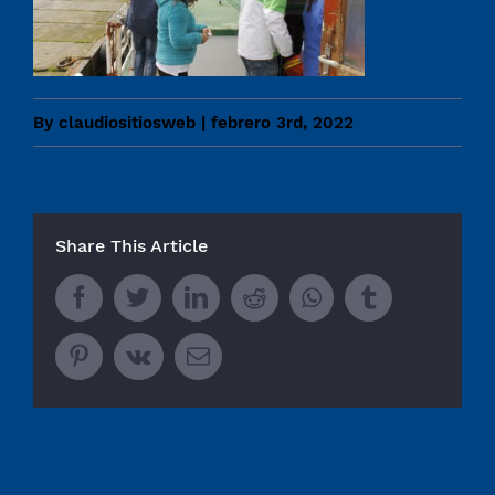
By
claudiositiosweb
|
febrero 3rd, 2022
Share This Article