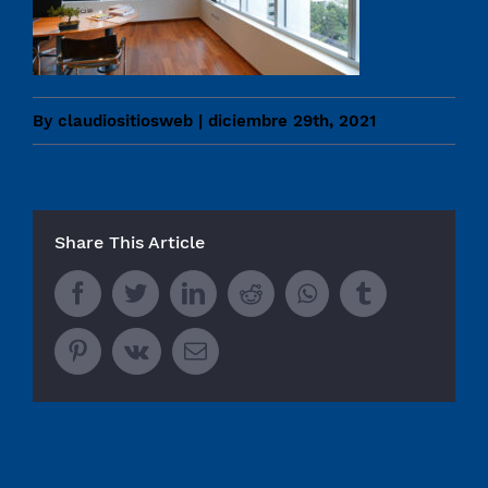
By
claudiositiosweb
|
diciembre 29th, 2021
Share This Article