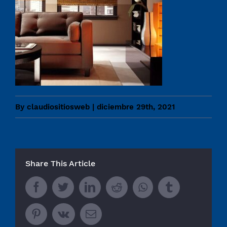
By
claudiositiosweb
|
diciembre 29th, 2021
Share This Article