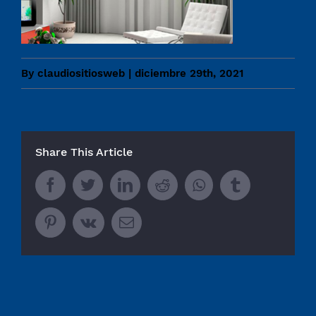
By
claudiositiosweb
|
diciembre 29th, 2021
Share This Article