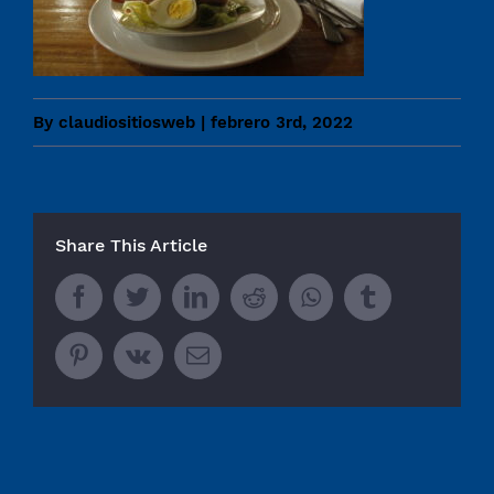
By
claudiositiosweb
|
febrero 3rd, 2022
Share This Article