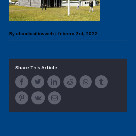
By
claudiositiosweb
|
febrero 3rd, 2022
Share This Article