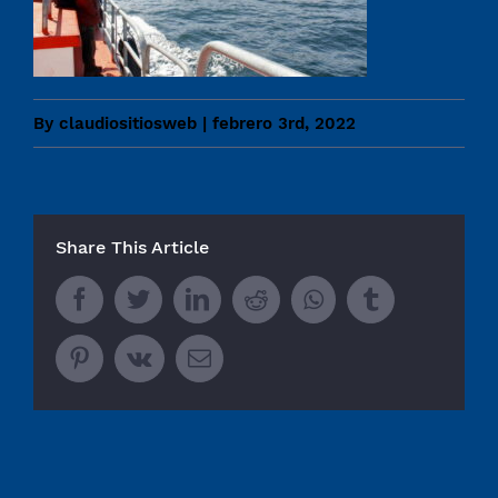
By
claudiositiosweb
|
febrero 3rd, 2022
Share This Article