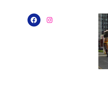
¡SÍGUENOS EN REDES SOCIALES!
¿VI
SITI
DESTI
– Oso
Acha
Aren