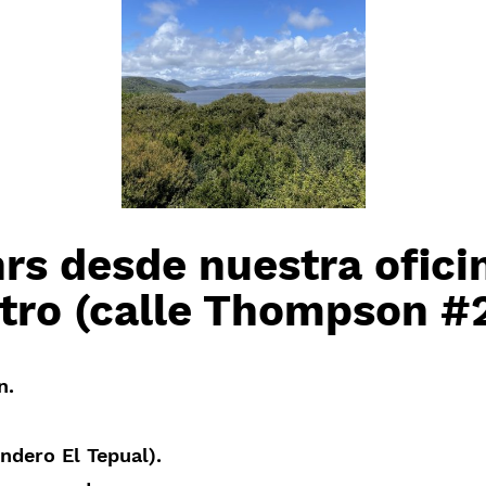
hrs desde nuestra ofici
tro (calle Thompson #
n.
ndero El Tepual).