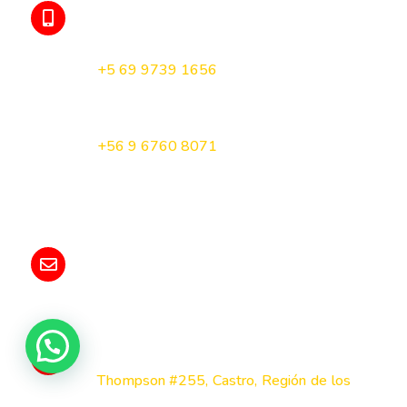
TELÉFONO Y WHATSAPP
Orlando Godoy
+5 69 9739 1656
Turismo Queilen
+5
6 9 6760 8071
E-MAIL
contacto@turismoqueilenchiloe.cl
DIRECCIÓN
Thompson #255, Castro, Región de los