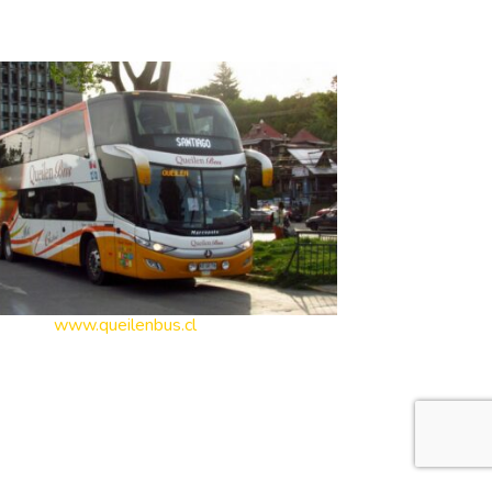
AJAS EN BUS?
O WEB:
www.queilenbus.cl
NOS: Santiago – Rancagua – Temuco – Valdivia
rno – Puerto Montt – Ancud – Castro – Queilen –
o – Quemchi – Quellón – Coyhaique – Punta
as